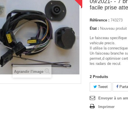
09/2021- - 7 
facile prise att
Référence :
743273
État :
Nouveau produit
Le faisceau specifique
vehicule precis.
Il utilise la connectiqu
Un faisceau branche su
permet,d optimiser ce
les radars de recul.
Agrandir l'image
2
Produits
Tweet
Parta
Envoyer à un am
Imprimer