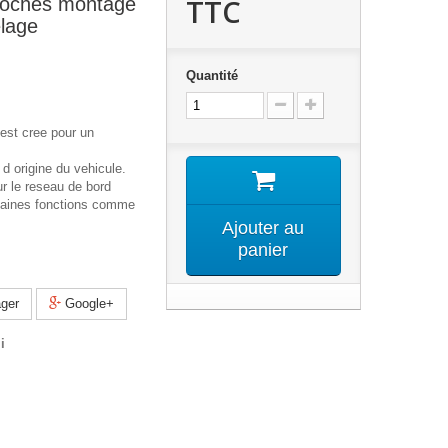
TTC
broches montage
elage
Quantité
 est cree pour un
e d origine du vehicule.
r le reseau de bord
rtaines fonctions comme
Ajouter au
panier
ger
Google+
i