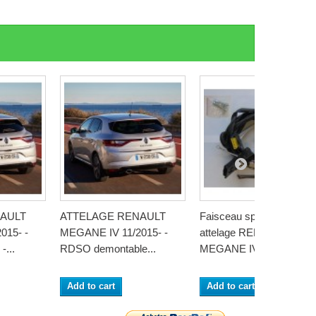
AULT
ATTELAGE RENAULT
Faisceau specifique
015- -
MEGANE IV 11/2015- -
attelage RENAULT
...
RDSO demontable...
MEGANE IV 2016- -...
Add to cart
Add to cart