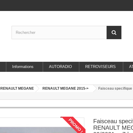
Informations
AUTORADIO
RETROVISEURS
A
RENAULT MEGANE
RENAULT MEGANE 2015->
Faisceau specifiqu
PROMO !
Faisceau speci
RENAULT ME