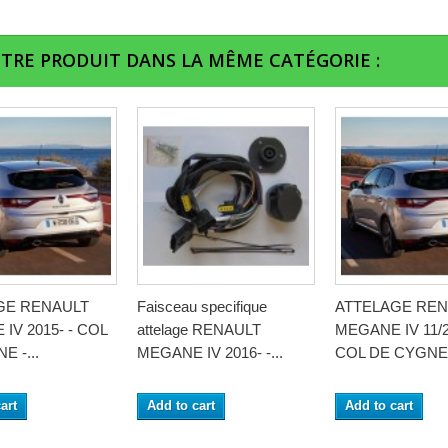
UTRE PRODUIT DANS LA MÊME CATÉGORIE :
GE RENAULT
Faisceau specifique
ATTELAGE REN
IV 2015- - COL
attelage RENAULT
MEGANE IV 11/2
E -...
MEGANE IV 2016- -...
COL DE CYGNE -
art
Add to cart
Add to cart