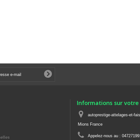
Informations sur votre
autoprestige-attelages-et-fa
Mions France
Appelez-nous au :
04727199
elles