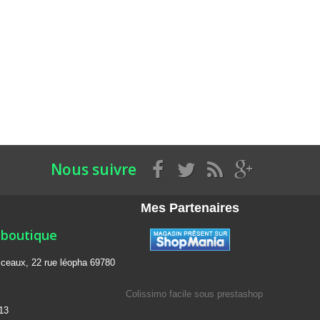
Nous suivre
Mes Partenaires
 boutique
isceaux, 22 rue léopha 69780
Colissimo facile sous prestashop
13