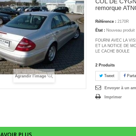
COL DE CYGNE
remorque AT
Référence :
2170R
État :
Nouveau produit
FOURNI AVEC LA VIS
ET LA NOTICE DE M
LE CACHE BOULE
2
Produits
Tweet
Parta
Agrandir l'image
Envoyer à un am
Imprimer
SAVOIR PLUS