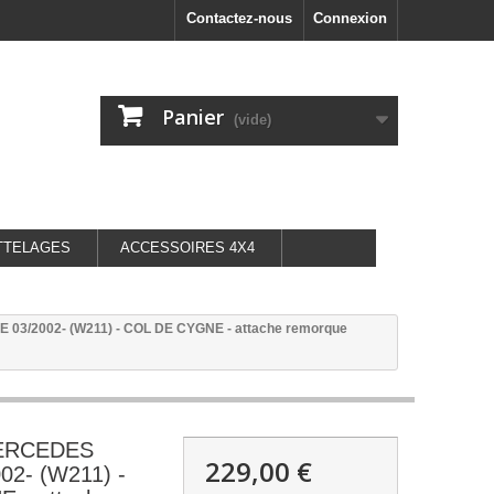
Contactez-nous
Connexion
Panier
(vide)
TTELAGES
ACCESSOIRES 4X4
03/2002- (W211) - COL DE CYGNE - attache remorque
ERCEDES
229,00 €
02- (W211) -