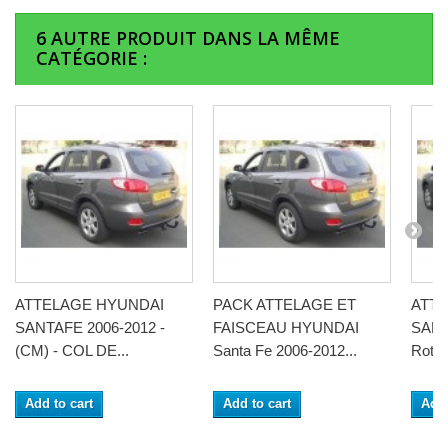
6 AUTRE PRODUIT DANS LA MÊME
CATÉGORIE :
ATTELAGE HYUNDAI
PACK ATTELAGE ET
ATT
SANTAFE 2006-2012 -
FAISCEAU HYUNDAI
SANT
(CM) - COL DE...
Santa Fe 2006-2012...
Rotule
Add to cart
Add to cart
Add 