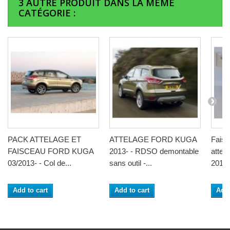
3 AUTRE PRODUIT DANS LA MÊME
CATÉGORIE :
PACK ATTELAGE ET
ATTELAGE FORD KUGA
Faisc
FAISCEAU FORD KUGA
2013- - RDSO demontable
atte
03/2013- - Col de...
sans outil -...
2013- 
Add to cart
Add to cart
Add 