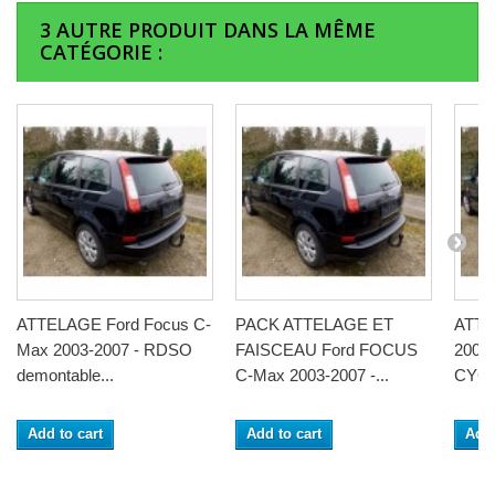
3 AUTRE PRODUIT DANS LA MÊME
CATÉGORIE :
ATTELAGE Ford Focus C-
PACK ATTELAGE ET
ATT
Max 2003-2007 - RDSO
FAISCEAU Ford FOCUS
2003
demontable...
C-Max 2003-2007 -...
CYGNE
Add to cart
Add to cart
Add 