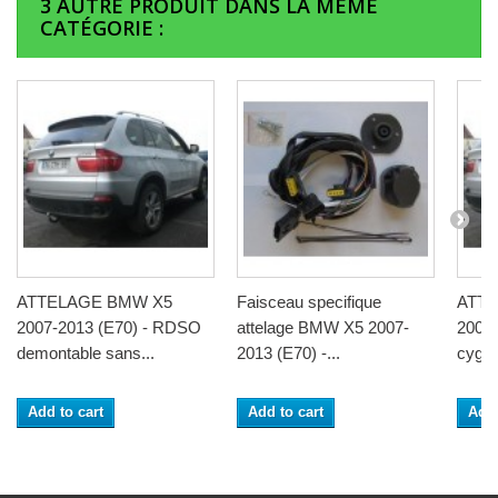
3 AUTRE PRODUIT DANS LA MÊME
CATÉGORIE :
ATTELAGE BMW X5
Faisceau specifique
ATT
2007-2013 (E70) - RDSO
attelage BMW X5 2007-
2007-
demontable sans...
2013 (E70) -...
cygne 
Add to cart
Add to cart
Add 