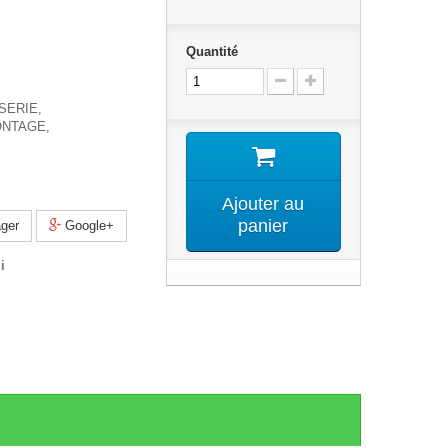
Quantité
SERIE,
ONTAGE,
Ajouter au
panier
ger
Google+
i