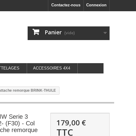
Contactez-nous
Connexion
Panier
(vide)
TTELAGES
ACCESSOIRES 4X4
- attache remorque BRINK-THULE
W Serie 3
179,00 €
- (F30) - Col
TTC
ache remorque