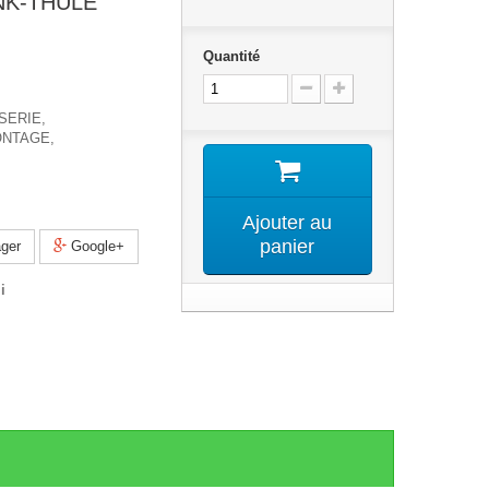
NK-THULE
Quantité
SERIE,
ONTAGE,
Ajouter au
panier
ger
Google+
i